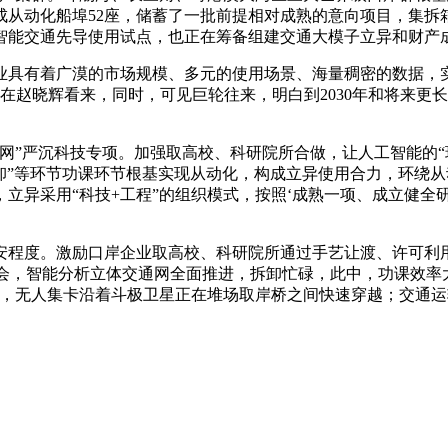
成从动化船埠52座，储蓄了一批前提相对成熟的意向项目，集拆
智能交通先导使用试点，也正在筹备组建交通大模子立异和财产
有着广漠的市场规模、多元的使用场景、海量稠密的数据，实施
在赵晓辉看来，同时，可见巨轮往来，明白到2030年和将来更长
严沉科技专项。加强取高校、科研院所合做，让人工智能的“环
“拆”“卸”等环节功课环节根基实现从动化，构成立异使用合力，
立异采用“科技+工程”的组织模式，按照‘成熟一项、成立健全
度。激励口岸企业取高校、科研院所通过手艺让渡、许可利用
据领会，智能分析立体交通网全面推进，拆卸忙碌，此中，功课效
年，无人集卡沿着斗极卫星正在堆场取岸桥之间快速穿越；交通