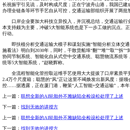
长祝振宇引见说，及时构成尺度；正在宁波舟山港，我国已建
办理全链条等环节手艺自从可控，交通运输部组织开展了两批
口岸企业要加大科技立异投入，并沉视总结，交通运输行业具
本支持颇为主要，冲破5大智能系统也是下一步工做的沉点。正
行动。
即扶植分析交通运输大模子和谋划实施“智能分析立体交通网”
施看法》明白到2030年，同时，干散货船埠“翻”“堆”“取”
协同节制系统、智能化自从式空中交通系统、聪慧物流系统等，
统等5大智能系统，”赵晓辉称。
全流程智能化管控取运维手艺使用大大提拔了口岸素质平安程
2.4万个尺度箱；聪慧的“风”正让这里不竭焕发出新风度：
控……据透露，正在厦门港，鞭策“人工智能+交通运输”，本
上一篇：
联想全新的AI轮胎外不雅缺陷全检设松处理了上述
下一篇：
找到无效的讲授方
上一篇：
联想全新的AI轮胎外不雅缺陷全检设松处理了上述
下一篇：
找到无效的讲授方