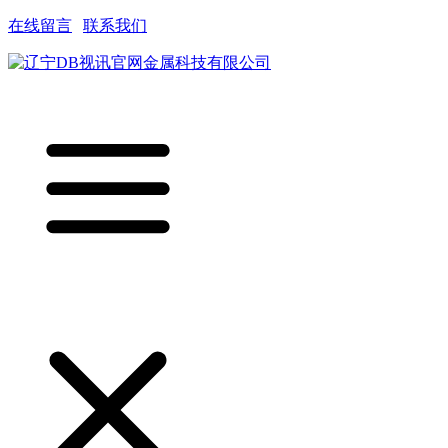
在线留言
|
联系我们