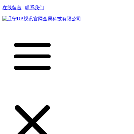
在线留言
|
联系我们