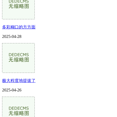
多彩糊口的方方面
2025-04-28
极大程度地提拔了
2025-04-26