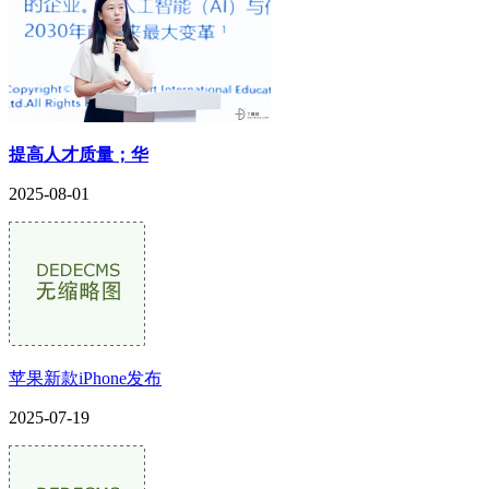
提高人才质量；华
2025-08-01
苹果新款iPhone发布
2025-07-19