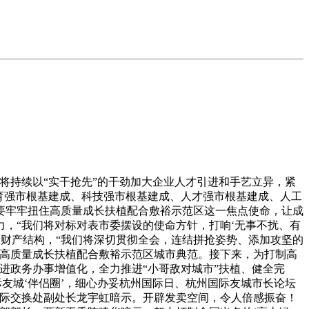
持续以“实干抢先”的干劲加大企业人才引进和手艺立异，紧
教育强市根基建成、科技强市根基建成、人才强市根基建成、人工
要牢牢扭住高质量成长扶植配合敷裕示范区这一焦点使命，让成
，“我们将对标对表市委摆设的使命方针，打响‘无事不扰、有
划财产结构，“我们将深切贯彻全会，连结拼抢姿势、添加攻坚的
制高质量成长扶植配合敷裕示范区城市典范。接下来，为打制高
进政务办事增值化，全力推进“小哥敌对城市”扶植、健全完
际友城‘伴侣圈’，细心办妥杭州国际日、杭州国际友城市长论坛
国际交换处副处长龙宇虹暗示。开辟发卖空间，令人倍感振奋！