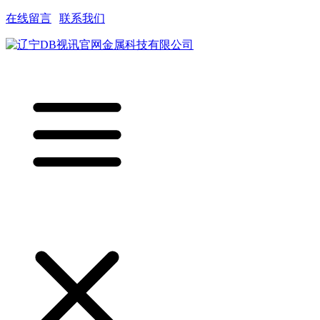
在线留言
|
联系我们