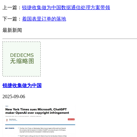
上一篇：
锐捷收集做为中国数据通信处理方案带领
下一篇：
着国表里订单的落地
最新新闻
锐捷收集做为中国
2025-09-06