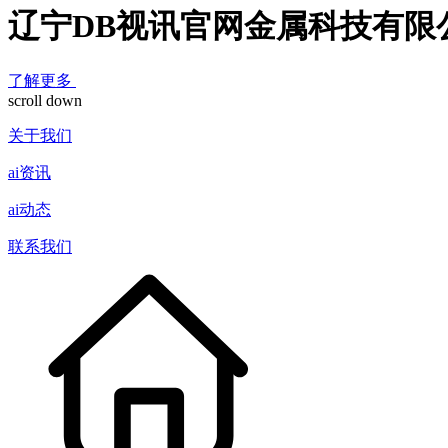
辽宁DB视讯官网金属科技有限
了解更多
scroll down
关于我们
ai资讯
ai动态
联系我们